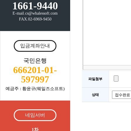
1661-9440
E-mail.cs@whalessoft.com
FAX.02-6969-9450
입금계좌안내
국민은행
666201-01-
597997
파일첨부
예금주 : 황윤규(웨일즈소프트)
상태
네임서버
1차