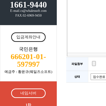
1661-9440
E-mail.cs@whalessoft.com
FAX.02-6969-9450
입금계좌안내
국민은행
666201-01-
597997
파일첨부
예금주 : 황윤규(웨일즈소프트)
상태
네임서버
1차