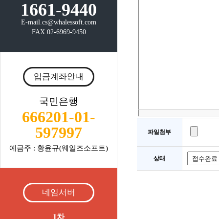
1661-9440
E-mail.cs@whalessoft.com
FAX.02-6969-9450
입금계좌안내
국민은행
666201-01-
597997
파일첨부
예금주 : 황윤규(웨일즈소프트)
상태
네임서버
1차