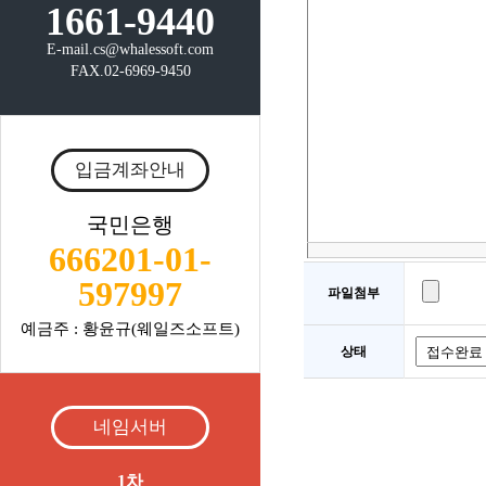
1661-9440
E-mail.cs@whalessoft.com
FAX.02-6969-9450
입금계좌안내
국민은행
666201-01-
597997
파일첨부
예금주 : 황윤규(웨일즈소프트)
상태
네임서버
1차