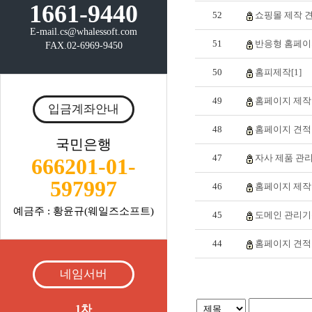
1661-9440
52
쇼핑몰 제작 견
E-mail.cs@whalessoft.com
51
반응형 홈페이지
FAX.02-6969-9450
50
홈피제작[1]
49
홈페이지 제작 
입금계좌안내
48
홈페이지 견적 
국민은행
47
자사 제품 관리
666201-01-
597997
46
홈페이지 제작문
예금주 : 황윤규(웨일즈소프트)
45
도메인 관리기관
44
홈페이지 견적 
네임서버
1차