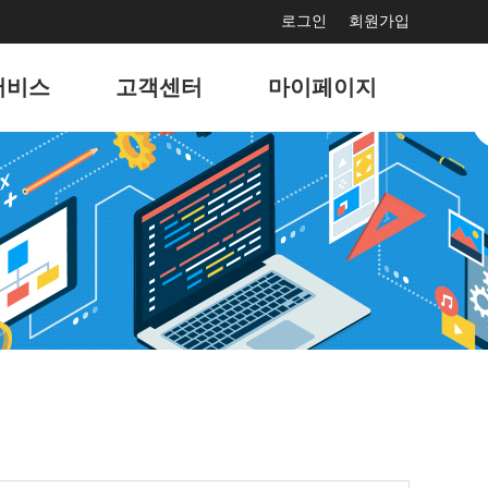
로그인
회원가입
서비스
고객센터
마이페이지
보수
공지사항
서비스 사용현황
드광고
문의게시판
회원정보 관리
마케팅
고객지원게시판
나의 서비스 관리
홍보
자주묻는 질문
나의 도메인 관리
결제
이벤트
팅솔루션