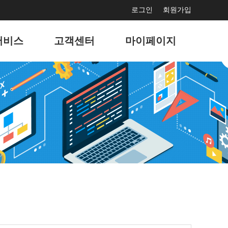
로그인
회원가입
서비스
고객센터
마이페이지
보수
공지사항
서비스 사용현황
드광고
문의게시판
회원정보 관리
마케팅
고객지원게시판
나의 서비스 관리
홍보
자주묻는 질문
나의 도메인 관리
결제
이벤트
팅솔루션