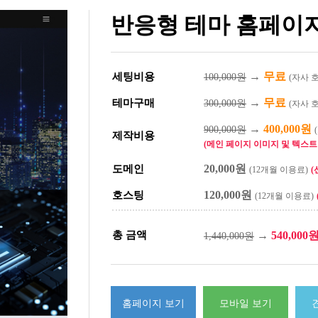
반응형 테마 홈페이지
→
무료
세팅비용
100,000원
(자사 
→
무료
테마구매
300,000원
(자사 
→
400,000원
900,000원
제작비용
(메인 페이지 이미지 및 텍스트 
20,000원
도메인
(12개월 이용료)
(
120,000원
호스팅
(12개월 이용료)
총 금액
→
540,000
1,440,000원
홈페이지 보기
모바일 보기