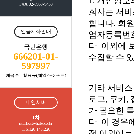
FAX.02-6969-9450
입금계좌안내
국민은행
666201-01-
597997
예금주 : 황윤규(웨일즈소프트)
네임서버
1차
ns1.hostwhale.co.kr
116.126.143.226