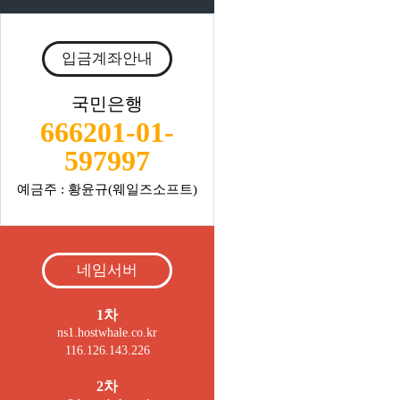
입금계좌안내
국민은행
666201-01-
597997
예금주 : 황윤규(웨일즈소프트)
네임서버
1차
ns1.hostwhale.co.kr
116.126.143.226
2차